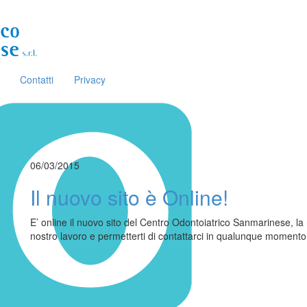
Contatti
Privacy
06/03/2015
Il nuovo sito è Online!
E’ online il nuovo sito del Centro Odontoiatrico Sanmarinese, la
nostro lavoro e permetterti di contattarci in qualunque momento